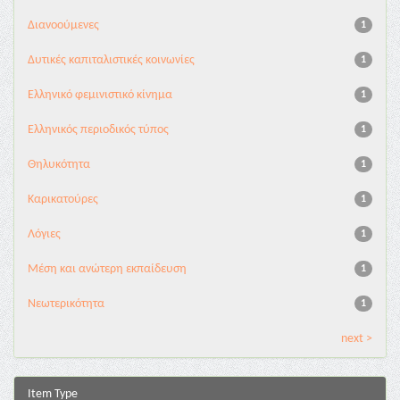
Διανoούμενες
1
Δυτικές καπιταλιστικές κοινωνίες
1
Ελληνικό φεμινιστικό κίνημα
1
Ελληνικός περιοδικός τύπος
1
Θηλυκότητα
1
Καρικατούρες
1
Λόγιες
1
Μέση και ανώτερη εκπαίδευση
1
Νεωτερικότητα
1
next >
Item Type