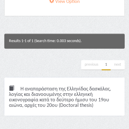
View Option
Results 1-1 of 1 (Search time: 0.003 seconds).
previous
1
next
Η αναπαράσταση της Ελληνίδας δασκάλας,
λoγίας και διανοουμένης στην ελληνική
εικονογραφία κατά το δεύτερο ήμισυ του 19ου
αιώνα, αρχές του 20ου (Doctoral thesis)