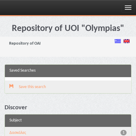
Skip
navigation
Repository of UOI "Olympias"
Repository of OAI
Saved Searches
Save this search
Discover
Subject
Δασκάλες
1