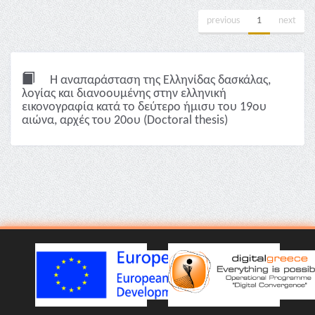
previous
1
next
Η αναπαράσταση της Ελληνίδας δασκάλας,
λoγίας και διανοουμένης στην ελληνική
εικονογραφία κατά το δεύτερο ήμισυ του 19ου
αιώνα, αρχές του 20ου (Doctoral thesis)