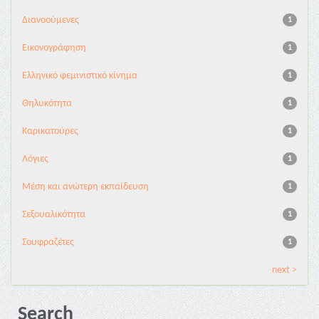
Διανoούμενες
1
Εικονογράφηση
1
Ελληνικό φεμινιστικό κίνημα
1
Θηλυκότητα
1
Καρικατούρες
1
Λόγιες
1
Μέση και ανώτερη εκπαίδευση
1
Σεξουαλικότητα
1
Σουφραζέτες
1
next >
Search