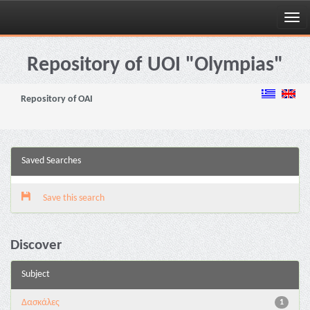
Skip
navigation
Repository of UOI "Olympias"
Repository of OAI
Saved Searches
Save this search
Discover
Subject
Δασκάλες
1