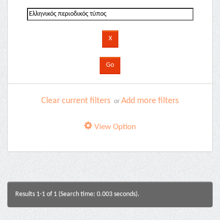
Clear current filters
Add more filters
or
View Option
Results 1-1 of 1 (Search time: 0.003 seconds).