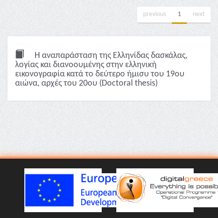
previous
1
next
Η αναπαράσταση της Ελληνίδας δασκάλας,
λoγίας και διανοουμένης στην ελληνική
εικονογραφία κατά το δεύτερο ήμισυ του 19ου
αιώνα, αρχές του 20ου (Doctoral thesis)