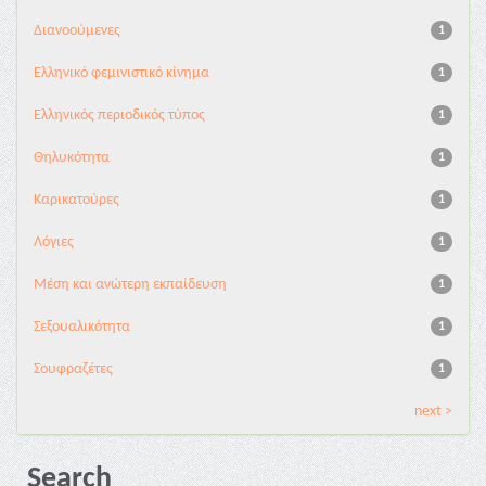
Διανoούμενες
1
Ελληνικό φεμινιστικό κίνημα
1
Ελληνικός περιοδικός τύπος
1
Θηλυκότητα
1
Καρικατούρες
1
Λόγιες
1
Μέση και ανώτερη εκπαίδευση
1
Σεξουαλικότητα
1
Σουφραζέτες
1
next >
Search