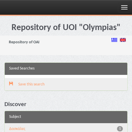
Skip
navigation
Repository of UOI "Olympias"
Repository of OAI
Saved Searches
Save this search
Discover
Subject
Δασκάλες
1