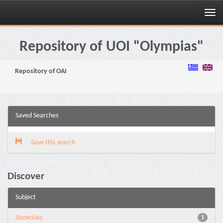
Skip
navigation
Repository of UOI "Olympias"
Repository of OAI
Saved Searches
Save this search
Discover
Subject
Δασκάλες
1