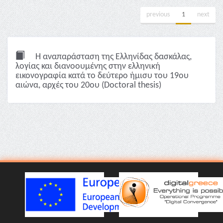
previous
1
next
Η αναπαράσταση της Ελληνίδας δασκάλας,
λoγίας και διανοουμένης στην ελληνική
εικονογραφία κατά το δεύτερο ήμισυ του 19ου
αιώνα, αρχές του 20ου (Doctoral thesis)