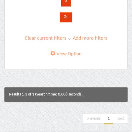
Clear current filters
Add more filters
or
View Option
Results 1-1 of 1 (Search time: 0.008 seconds).
previous
1
next