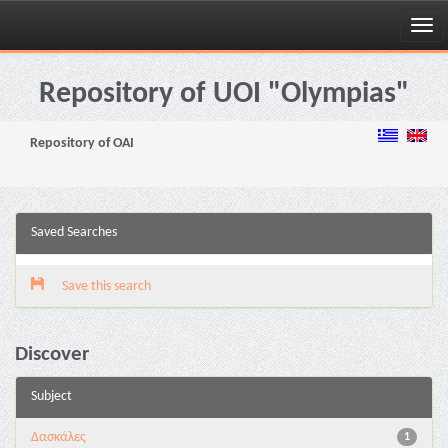
Skip
navigation
Repository of UOI "Olympias"
Repository of OAI
Saved Searches
Save this search
Discover
Subject
Δασκάλες
1