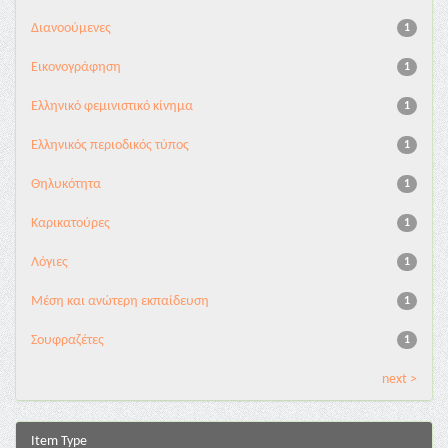
Διανoούμενες
1
Εικονογράφηση
1
Ελληνικό φεμινιστικό κίνημα
1
Ελληνικός περιοδικός τύπος
1
Θηλυκότητα
1
Καρικατούρες
1
Λόγιες
1
Μέση και ανώτερη εκπαίδευση
1
Σουφραζέτες
1
next >
Item Type