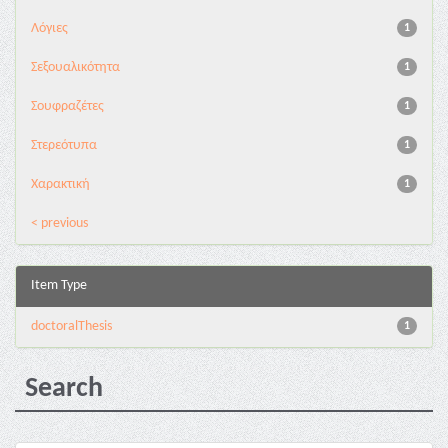
Λόγιες
1
Σεξουαλικότητα
1
Σουφραζέτες
1
Στερεότυπα
1
Χαρακτική
1
< previous
Item Type
doctoralThesis
1
Search