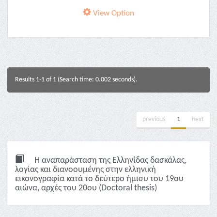
View Option
Results 1-1 of 1 (Search time: 0.002 seconds).
previous
1
next
Η αναπαράσταση της Ελληνίδας δασκάλας,
λoγίας και διανοουμένης στην ελληνική
εικονογραφία κατά το δεύτερο ήμισυ του 19ου
αιώνα, αρχές του 20ου (Doctoral thesis)