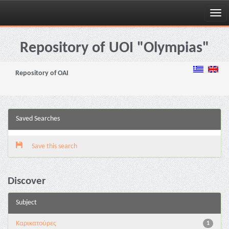
Skip
navigation
Repository of UOI "Olympias"
Repository of OAI
Saved Searches
Save this search
Discover
Subject
Καρικατούρες
1