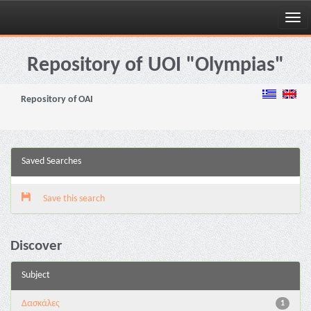
Skip
navigation
Repository of UOI "Olympias"
Repository of OAI
Saved Searches
Save this search
Discover
Subject
Δασκάλες
1