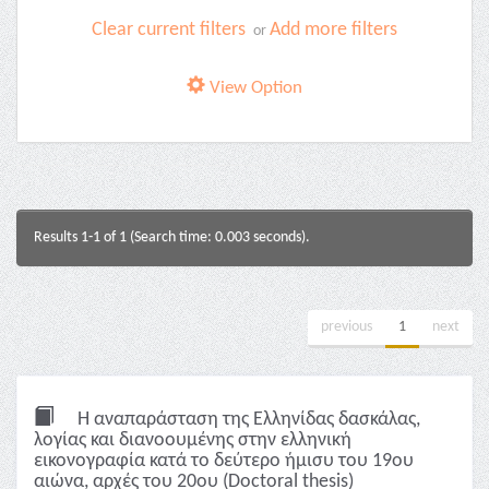
Clear current filters
Add more filters
or
View Option
Results 1-1 of 1 (Search time: 0.003 seconds).
previous
1
next
Η αναπαράσταση της Ελληνίδας δασκάλας,
λoγίας και διανοουμένης στην ελληνική
εικονογραφία κατά το δεύτερο ήμισυ του 19ου
αιώνα, αρχές του 20ου (Doctoral thesis)