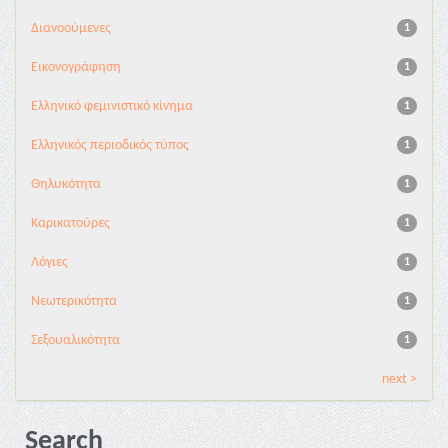
Διανoούμενες
1
Εικονογράφηση
1
Ελληνικό φεμινιστικό κίνημα
1
Ελληνικός περιοδικός τύπος
1
Θηλυκότητα
1
Καρικατούρες
1
Λόγιες
1
Νεωτερικότητα
1
Σεξουαλικότητα
1
next >
Search