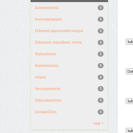
Διανoούμενες
1
Εικονογράφηση
1
Ελληνικό φεμινιστικό κίνημα
1
Ελληνικός περιοδικός τύπος
1
Θηλυκότητα
1
Καρικατούρες
1
Λόγιες
1
Νεωτερικότητα
1
Σεξουαλικότητα
1
Σουφραζέτες
1
next >