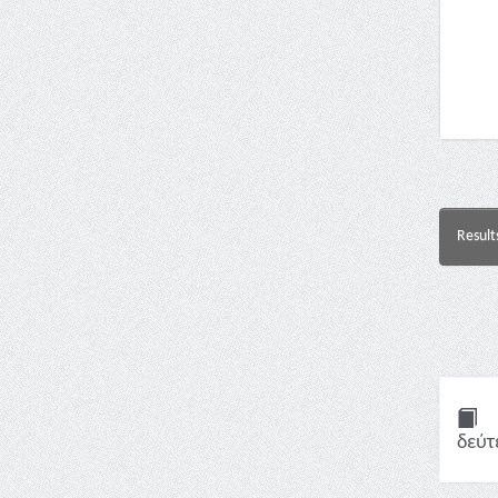
Result
δεύτ