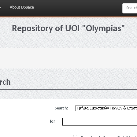
p
About DSpace
Repository of UOI "Olympias"
rch
Search:
for