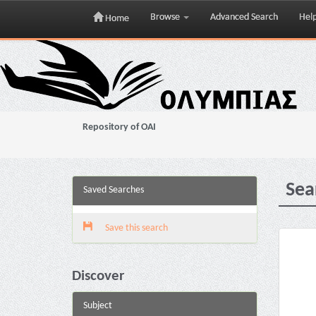
Browse
Advanced Search
Hel
Home
Skip
navigation
Repository of OAI
Sea
Saved Searches
Save this search
Discover
Subject