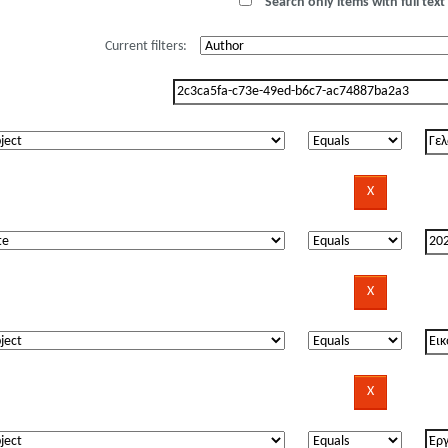
Search only items with full text 
Current filters: