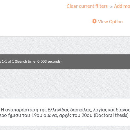
Clear current filters
Add mor
or
View Option
s 1-1 of 1 (Search time: 0.003 seconds).
Η αναπαράσταση της Ελληνίδας δασκάλας, λoγίας και διανοο
ερο ήμισυ του 19ου αιώνα, αρχές του 20ου (Doctoral thesis)