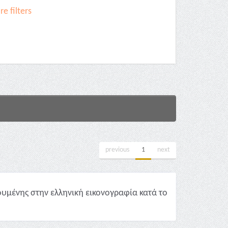
e filters
previous
1
next
υμένης στην ελληνική εικονογραφία κατά το