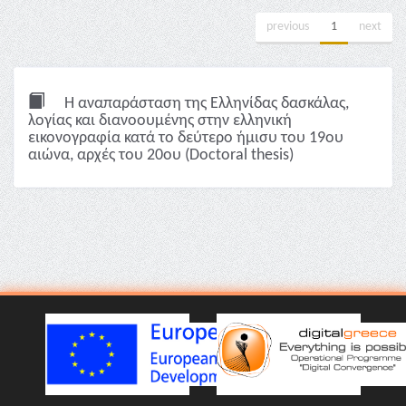
previous
1
next
Η αναπαράσταση της Ελληνίδας δασκάλας,
λoγίας και διανοουμένης στην ελληνική
εικονογραφία κατά το δεύτερο ήμισυ του 19ου
αιώνα, αρχές του 20ου (Doctoral thesis)