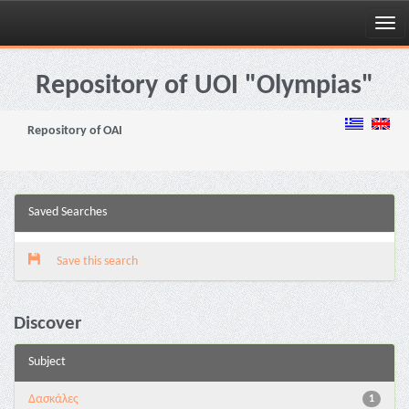
Skip
navigation
Repository of UOI "Olympias"
Repository of OAI
Saved Searches
Save this search
Discover
Subject
Δασκάλες
1