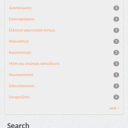
Διανoούμενες
1
Εικονογράφηση
1
Ελληνικό φεμινιστικό κίνημα
1
Θηλυκότητα
1
Καρικατούρες
1
Μέση και ανώτερη εκπαίδευση
1
Νεωτερικότητα
1
Σεξουαλικότητα
1
Σουφραζέτες
1
next >
Search