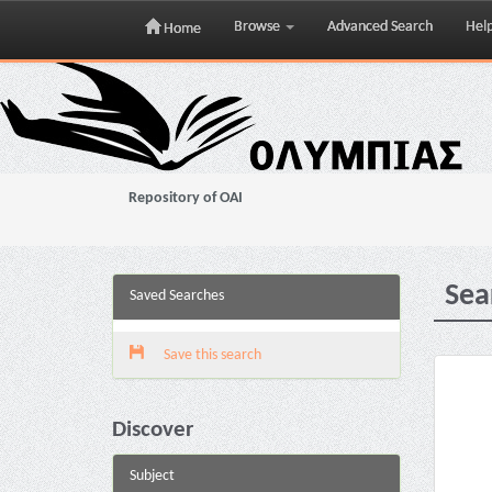
Browse
Advanced Search
Hel
Home
Skip
navigation
Repository of OAI
Sea
Saved Searches
Save this search
Discover
Subject