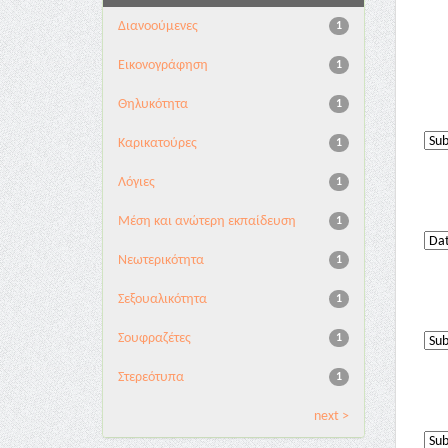
Διανoούμενες
1
Εικονογράφηση
1
Θηλυκότητα
1
Καρικατούρες
1
Λόγιες
1
Μέση και ανώτερη εκπαίδευση
1
Νεωτερικότητα
1
Σεξουαλικότητα
1
Σουφραζέτες
1
Στερεότυπα
1
next >