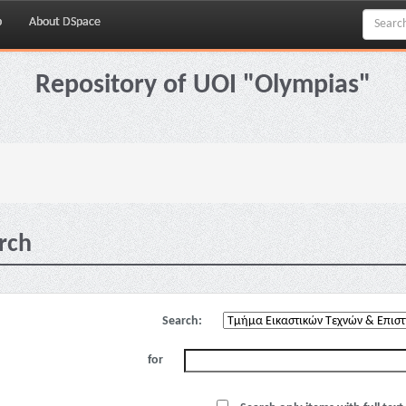
p
About DSpace
Repository of UOI "Olympias"
rch
Search:
for