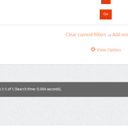
Clear current filters
Add mor
or
View Option
s 1-1 of 1 (Search time: 0.004 seconds).