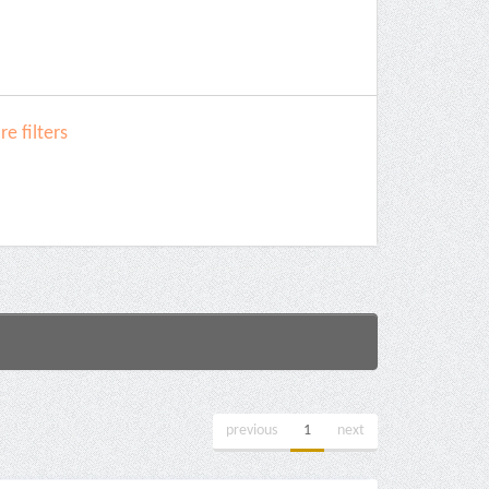
e filters
previous
1
next