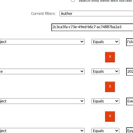
Search only items with full text 
Current filters: