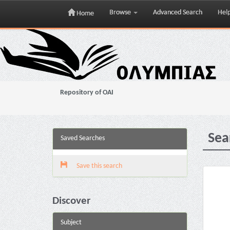
Browse
Advanced Search
Hel
Home
Skip
navigation
Repository of OAI
Sea
Saved Searches
Save this search
Discover
Subject