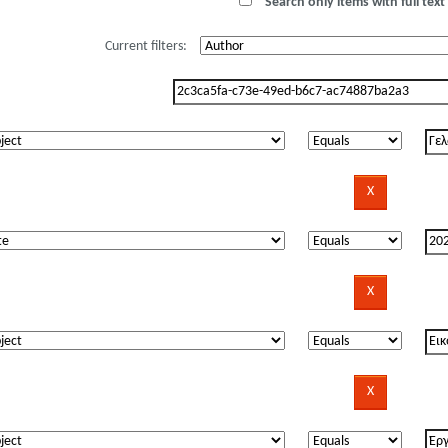
Search only items with full text 
Current filters: