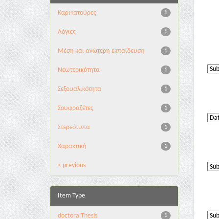
Καρικατούρες
1
Λόγιες
1
Μέση και ανώτερη εκπαίδευση
1
Νεωτερικότητα
1
Σεξουαλικότητα
1
Σουφραζέτες
1
Στερεότυπα
1
Χαρακτική
1
< previous
Item Type
doctoralThesis
1