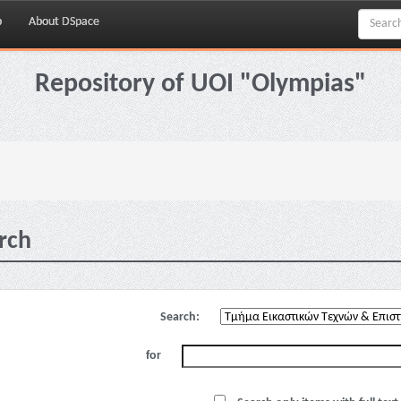
p
About DSpace
Repository of UOI "Olympias"
rch
Search:
for