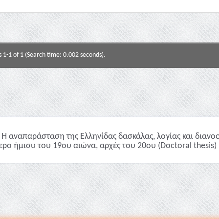
s 1-1 of 1 (Search time: 0.002 seconds).
Η αναπαράσταση της Ελληνίδας δασκάλας, λoγίας και διανοο
ερο ήμισυ του 19ου αιώνα, αρχές του 20ου (Doctoral thesis)