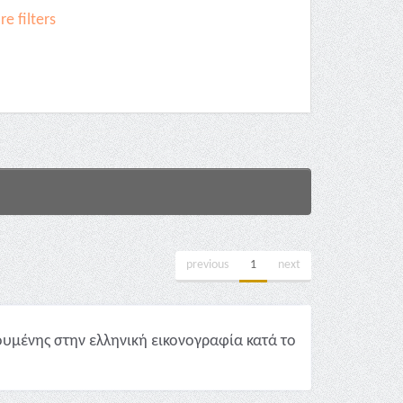
e filters
previous
1
next
υμένης στην ελληνική εικονογραφία κατά το