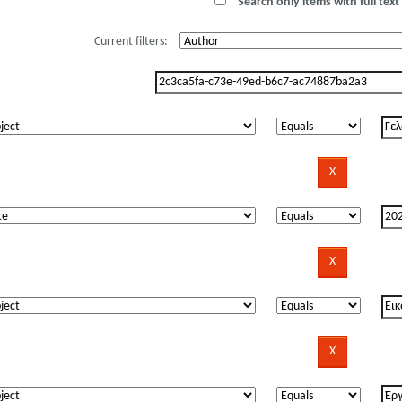
Search only items with full text 
Current filters: