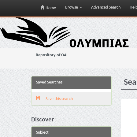
Browse
Advanced Search
Hel
Home
Skip
navigation
Repository of OAI
Sea
Saved Searches
Save this search
Discover
Subject