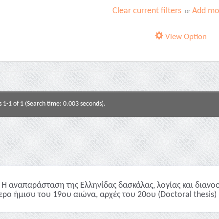
Clear current filters
Add mor
or
View Option
s 1-1 of 1 (Search time: 0.003 seconds).
Η αναπαράσταση της Ελληνίδας δασκάλας, λoγίας και διανοο
ερο ήμισυ του 19ου αιώνα, αρχές του 20ου (Doctoral thesis)