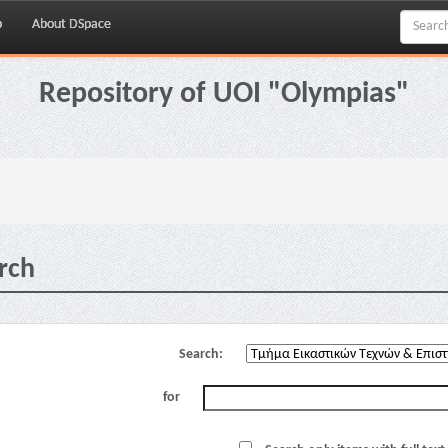
p
About DSpace
Repository of UOI "Olympias"
rch
Search:
for