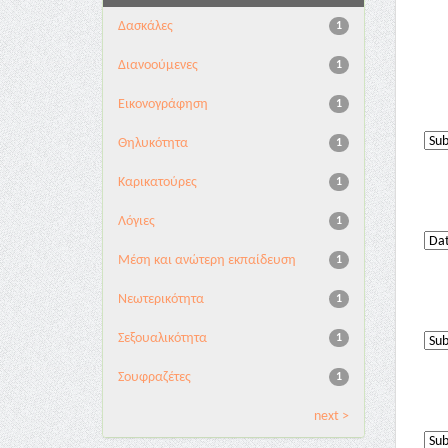
Δασκάλες
1
Διανoούμενες
1
Εικονογράφηση
1
Θηλυκότητα
1
Καρικατούρες
1
Λόγιες
1
Μέση και ανώτερη εκπαίδευση
1
Νεωτερικότητα
1
Σεξουαλικότητα
1
Σουφραζέτες
1
next >