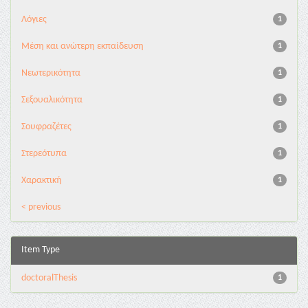
Λόγιες
1
Μέση και ανώτερη εκπαίδευση
1
Νεωτερικότητα
1
Σεξουαλικότητα
1
Σουφραζέτες
1
Στερεότυπα
1
Χαρακτική
1
< previous
Item Type
doctoralThesis
1