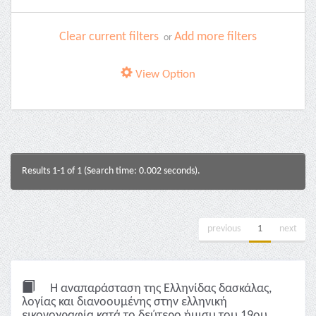
Clear current filters
Add more filters
or
View Option
Results 1-1 of 1 (Search time: 0.002 seconds).
previous
1
next
Η αναπαράσταση της Ελληνίδας δασκάλας,
λoγίας και διανοουμένης στην ελληνική
εικονογραφία κατά το δεύτερο ήμισυ του 19ου