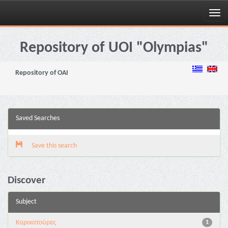
Skip
navigation
Repository of UOI "Olympias"
Repository of OAI
Saved Searches
Save this search
Discover
Subject
Καρικατούρες
1