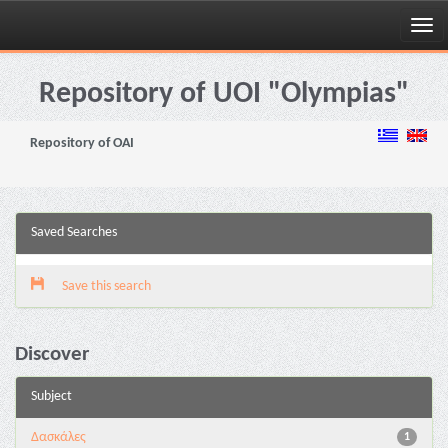
Skip
navigation
Repository of UOI "Olympias"
Repository of OAI
Saved Searches
Save this search
Discover
Subject
Δασκάλες
1