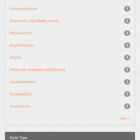
Εικονογράφηση
1
Ελληνικός περιοδικός τύπος
1
Θηλυκότητα
1
Καρικατούρες
1
Λόγιες
1
Μέση και ανώτερη εκπαίδευση
1
Νεωτερικότητα
1
Σουφραζέτες
1
Στερεότυπα
1
next >
Item Type