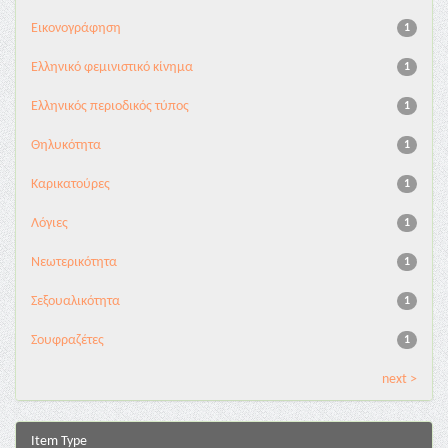
Εικονογράφηση
1
Ελληνικό φεμινιστικό κίνημα
1
Ελληνικός περιοδικός τύπος
1
Θηλυκότητα
1
Καρικατούρες
1
Λόγιες
1
Νεωτερικότητα
1
Σεξουαλικότητα
1
Σουφραζέτες
1
next >
Item Type