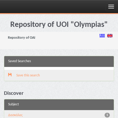
Skip
navigation
Repository of UOI "Olympias"
Repository of OAI
Saved Searches
Save this search
Discover
Subject
Δασκάλες
1