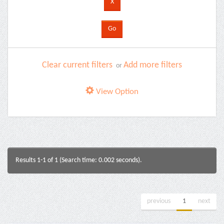
Clear current filters
Add more filters
or
View Option
Results 1-1 of 1 (Search time: 0.002 seconds).
previous
1
next