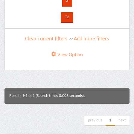
Clear current filters
Add more filters
or
View Option
Results 1-1 of 1 (Search time: 0.003 seconds).
previous
1
next