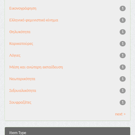
Εικονογράφηση
1
Ελληνικό φεμινιστικό κίνημα
1
Θηλυκότητα
1
Καρικατούρες
1
Λόγιες
1
Μέση και ανώτερη εκπαίδευση
1
Νεωτερικότητα
1
Σεξουαλικότητα
1
Σουφραζέτες
1
next >
Item Type