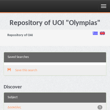
Skip
navigation
Repository of UOI "Olympias"
Repository of OAI
Saved Searches
Save this search
Discover
Subject
Δασκάλες
1