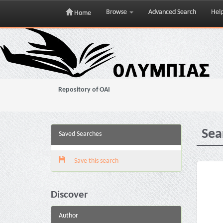
Browse
Advanced Search
Hel
Home
Skip
navigation
Repository of OAI
Sea
Saved Searches
Save this search
Discover
Author