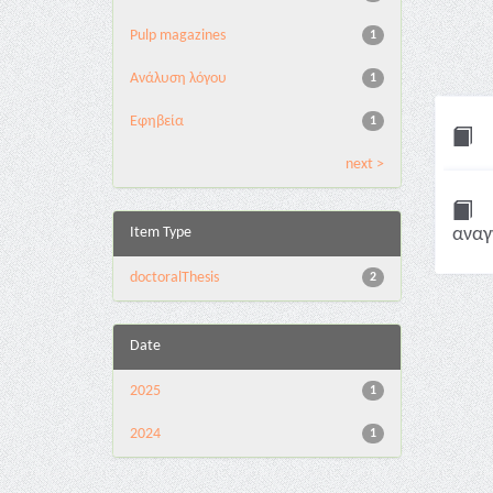
Pulp magazines
1
Ανάλυση λόγου
1
Εφηβεία
1
next >
Item Type
αναγ
doctoralThesis
2
Date
2025
1
2024
1