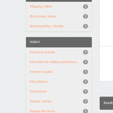
Filippaios, Nikos
1
Φιλιππαίος, Νίκος
1
Χριστοφορίδου, Ελπίδα
1
Subject
Discourse analysis
1
Literature for children and teena...
1
Memory studies
1
Microhistory
1
Oral History
1
Popular culture
1
Result
Popular literature
1