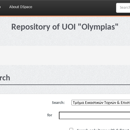
p
About DSpace
Repository of UOI "Olympias"
rch
Search:
for