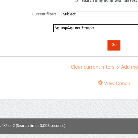
Search only items with full text 
Current filters:
Clear current filters
Add mor
or
View Option
s 1-2 of 2 (Search time: 0.003 seconds).