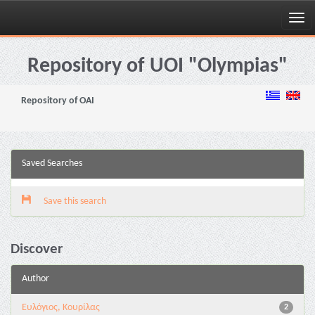
Skip
navigation
Repository of UOI "Olympias"
Repository of OAI
Saved Searches
Save this search
Discover
Author
Ευλόγιος, Κουρίλας
2