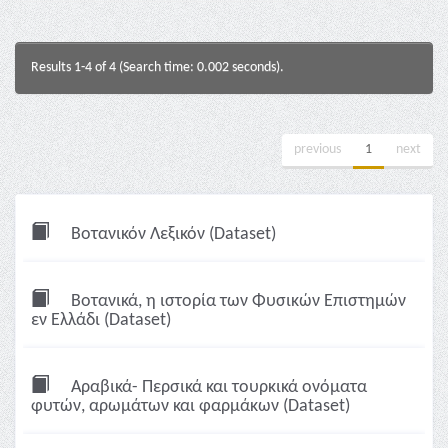
Results 1-4 of 4 (Search time: 0.002 seconds).
previous
1
next
Βοτανικόν Λεξικόν (Dataset)
Βοτανικά, η ιστορία των Φυσικών Επιστημών
εν Ελλάδι (Dataset)
Αραβικά- Περσικά και τουρκικά ονόματα
φυτών, αρωμάτων και φαρμάκων (Dataset)