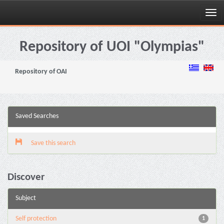
Skip
navigation
Repository of UOI "Olympias"
Repository of OAI
Saved Searches
Save this search
Discover
Subject
Self protection
1