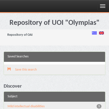
Skip
navigation
Repository of UOI "Olympias"
Repository of OAI
Saved Searches
Save this search
Discover
Subject
Mild intellectual disabilities
1