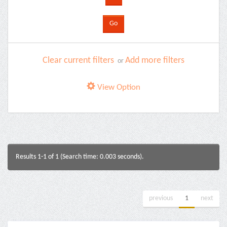
Clear current filters
Add more filters
or
View Option
Results 1-1 of 1 (Search time: 0.003 seconds).
previous
1
next