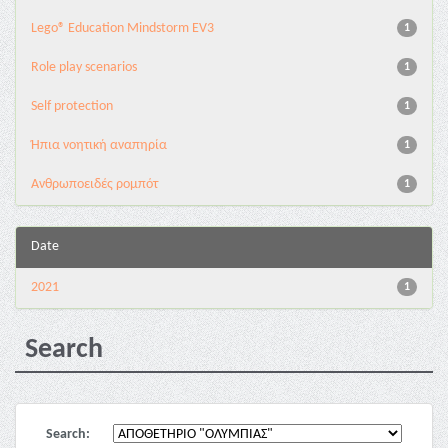
Lego® Education Mindstorm EV3
1
Role play scenarios
1
Self protection
1
Ήπια νοητική αναπηρία
1
Ανθρωποειδές ρομπότ
1
Date
2021
1
Search
Search: