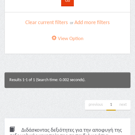
Clear current filters
Add more filters
or
View Option
Results 1-1 of 1 (Search time: 0.002 seconds).
previous
1
next
Διδάσκοντας δεξιότητες για την αποφυγή της