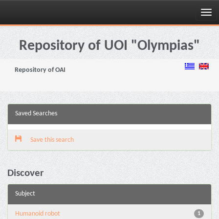
Skip
navigation
Repository of UOI "Olympias"
Repository of OAI
Saved Searches
Save this search
Discover
Subject
Humanoid robot
1