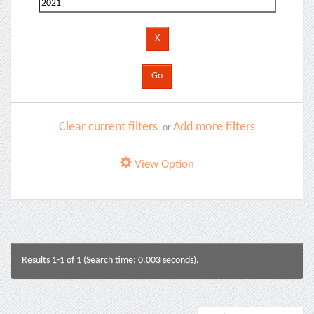
Clear current filters
Add more filters
or
View Option
Results 1-1 of 1 (Search time: 0.003 seconds).