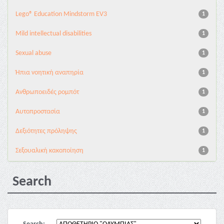
Lego® Education Mindstorm EV3
1
Mild intellectual disabilities
1
Sexual abuse
1
Ήπια νοητική αναπηρία
1
Ανθρωποειδές ρομπότ
1
Αυτοπροστασία
1
Δεξιότητες πρόληψης
1
Σεξουαλική κακοποίηση
1
Search