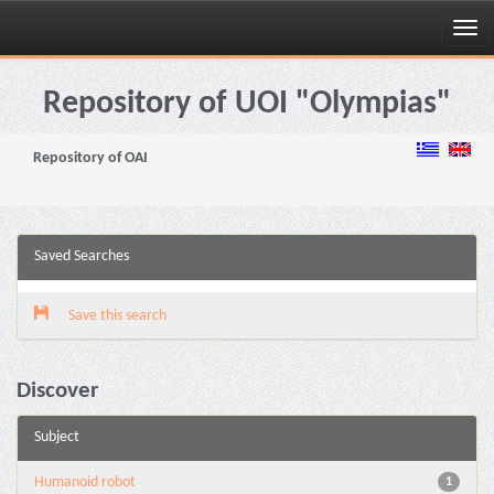
Skip
navigation
Repository of UOI "Olympias"
Repository of OAI
Saved Searches
Save this search
Discover
Subject
Humanoid robot
1