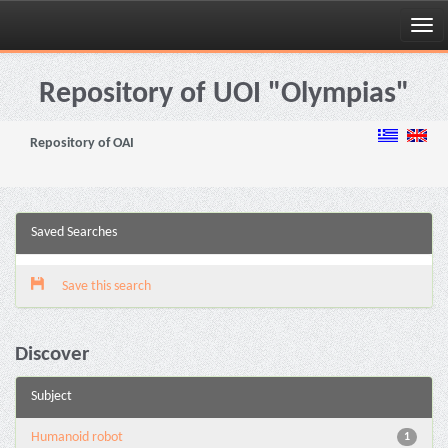
Skip
navigation
Repository of UOI "Olympias"
Repository of OAI
Saved Searches
Save this search
Discover
Subject
Humanoid robot
1