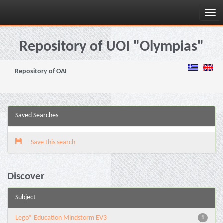
Skip
navigation
Repository of UOI "Olympias"
Repository of OAI
Saved Searches
Save this search
Discover
Subject
Lego® Education Mindstorm EV3
1