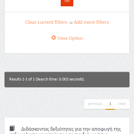
Clear current filters
Add more filters
or
View Option
Results 1-1 of 1 (Search time: 0.003 seconds).
previous
1
next
Διδάσκοντας δεξιότητες για την αποφυγή της