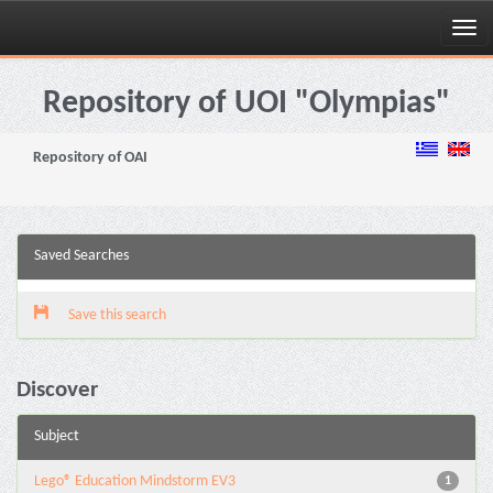
Skip
navigation
Repository of UOI "Olympias"
Repository of OAI
Saved Searches
Save this search
Discover
Subject
Lego® Education Mindstorm EV3
1