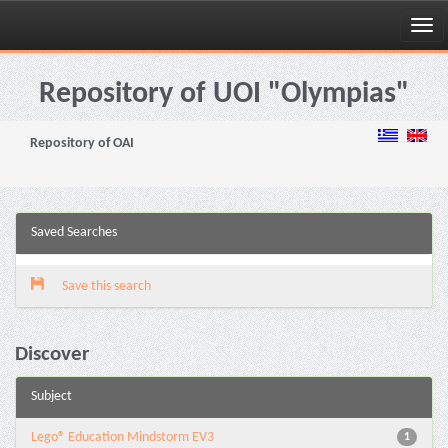
Skip
navigation
Repository of UOI "Olympias"
Repository of OAI
Saved Searches
Save this search
Discover
Subject
Lego® Education Mindstorm EV3
1