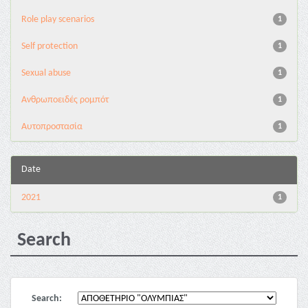
Role play scenarios
1
Self protection
1
Sexual abuse
1
Ανθρωποειδές ρομπότ
1
Αυτοπροστασία
1
Date
2021
1
Search
Search: