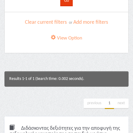
Clear current filters
Add more filters
or
View Option
Results 1-1 of 1 (Search time: 0.002 seconds).
previous
1
next
Διδάσκοντας δεξιότητες για την αποφυγή της