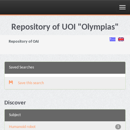
Skip
navigation
Repository of UOI "Olympias"
Repository of OAI
Saved Searches
Save this search
Discover
Subject
Humanoid robot
1