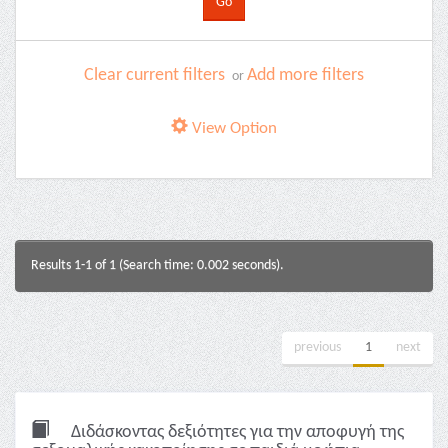
Clear current filters
Add more filters
or
View Option
Results 1-1 of 1 (Search time: 0.002 seconds).
previous
1
next
Διδάσκοντας δεξιότητες για την αποφυγή της