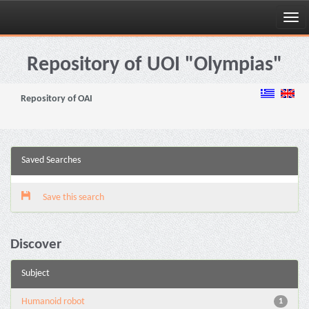
Skip
navigation
Repository of UOI "Olympias"
Repository of OAI
Saved Searches
Save this search
Discover
Subject
Humanoid robot
1