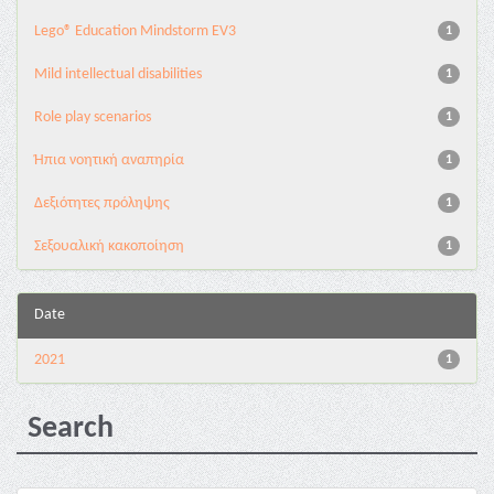
Lego® Education Mindstorm EV3
1
Mild intellectual disabilities
1
Role play scenarios
1
Ήπια νοητική αναπηρία
1
Δεξιότητες πρόληψης
1
Σεξουαλική κακοποίηση
1
Date
2021
1
Search