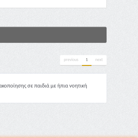
previous
1
next
ακοποίησης σε παιδιά με ήπια νοητική