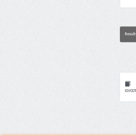
Result
αναπ