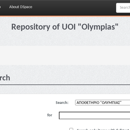
p
About DSpace
Repository of UOI "Olympias"
rch
Search:
for