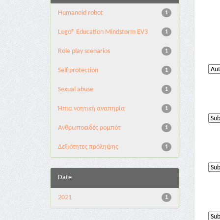
Humanoid robot
1
Lego® Education Mindstorm EV3
1
Role play scenarios
1
Self protection
1
Sexual abuse
1
Ήπια νοητική αναπηρία
1
Ανθρωποειδές ρομπότ
1
Δεξιότητες πρόληψης
1
Date
2021
1