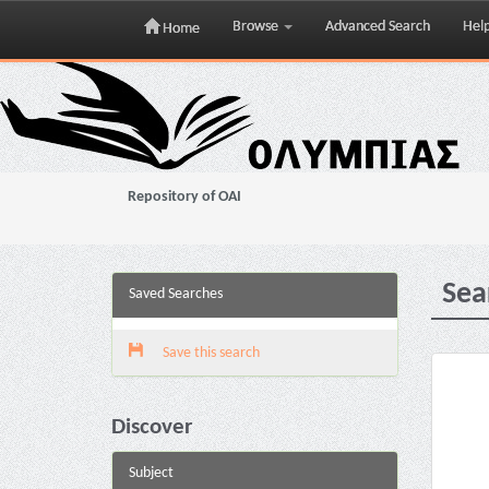
Browse
Advanced Search
Hel
Home
Skip
navigation
Repository of OAI
Sea
Saved Searches
Save this search
Discover
Subject