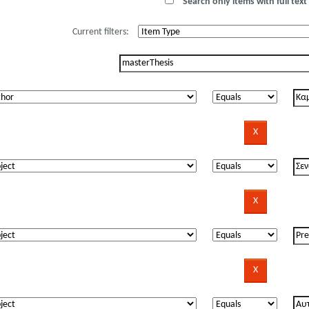
Search only items with full text 
Current filters: