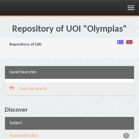
Skip
navigation
Repository of UOI "Olympias"
Repository of OAI
Saved Searches
Save this search
Discover
Subject
Humanoid robot
1