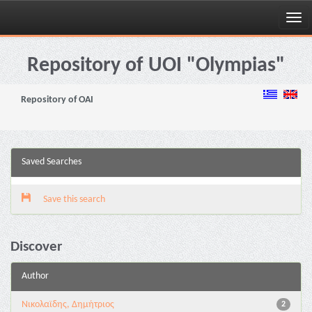
Skip
navigation
Repository of UOI "Olympias"
Repository of OAI
Saved Searches
Save this search
Discover
Author
Νικολαϊδης, Δημήτριος
2