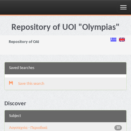
Skip
navigation
Repository of UOI "Olympias"
Repository of OAI
Saved Searches
Save this search
Discover
Subject
Λογοτεχνία - Περιοδικά
10