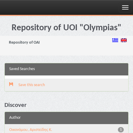
Skip
navigation
Repository of UOI "Olympias"
Repository of OAI
Saved Searches
Save this search
Discover
Author
Οικονόμου, Αριστείδης Κ.
1