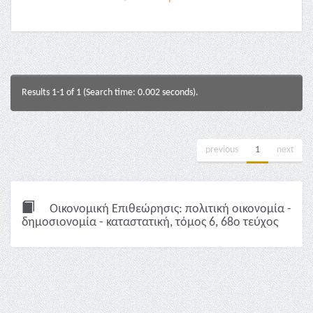
Results 1-1 of 1 (Search time: 0.002 seconds).
previous
1
next
Οικονομική Επιθεώρησις: πολιτική οικονομία -
δημοσιονομία - καταστατική, τόμος 6, 68ο τεύχος