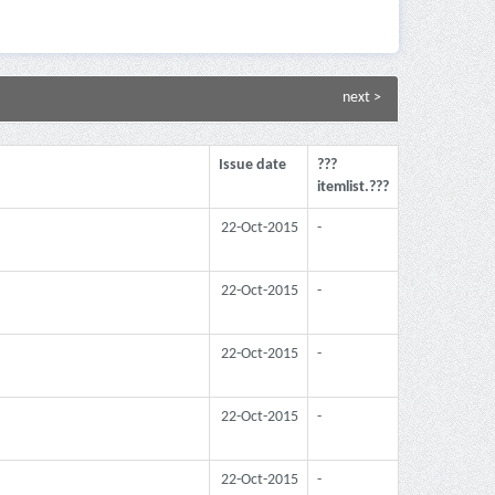
next >
Issue date
???
itemlist.???
22-Oct-2015
-
22-Oct-2015
-
22-Oct-2015
-
22-Oct-2015
-
22-Oct-2015
-