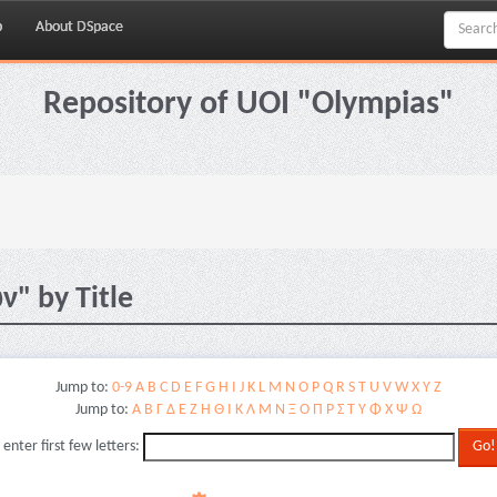
p
About DSpace
Repository of UOI "Olympias"
" by Title
Jump to:
0-9
A
B
C
D
E
F
G
H
I
J
K
L
M
N
O
P
Q
R
S
T
U
V
W
X
Y
Z
Jump to:
Α
Β
Γ
Δ
Ε
Ζ
Η
Θ
Ι
Κ
Λ
Μ
Ν
Ξ
Ο
Π
Ρ
Σ
Τ
Υ
Φ
Χ
Ψ
Ω
 enter first few letters: