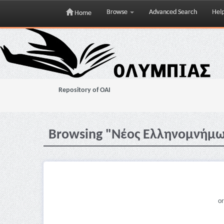
Browse
Advanced Search
Hel
Home
Skip
navigation
Repository of OAI
Browsing "Νέος Ελληνομνήμων
or