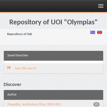
Skip
navigation
Repository of UOI "Olympias"
Repository of OAI
Saved Searches
Save this search
Discover
Author
Ραγκαβής, Αλέξανδρος Ρίζος 1809-1892
23