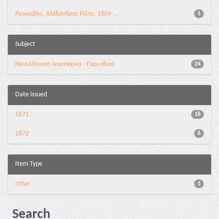
Ραγκαβής, Αλέξανδρος Ρίζος, 1809-...
1
Subject
Νεοελληνική λογοτεχνία - Περιοδικά
24
Date issued
1871
18
1872
6
Item Type
other
1
Search