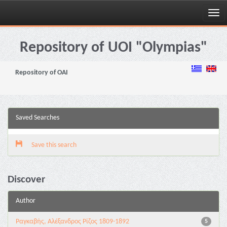
Skip
navigation
Repository of UOI "Olympias"
Repository of OAI
Saved Searches
Save this search
Discover
Author
Ραγκαβής, Αλέξανδρος Ρίζος 1809-1892
5