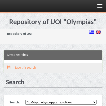
Skip
navigation
Repository of UOI "Olympias"
Repository of OAI
Saved Searches
Save this search
Search
Search: