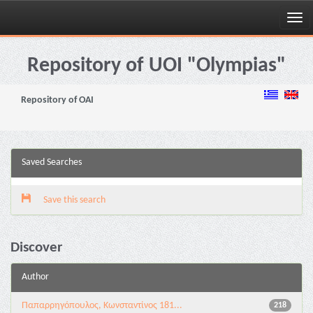
Skip
navigation
Repository of UOI "Olympias"
Repository of OAI
Saved Searches
Save this search
Discover
Author
Παπαρρηγόπουλος, Κωνσταντίνος 181...
218