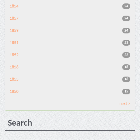
1854
24
1857
24
1859
24
1851
23
1852
22
1856
18
1855
16
1850
15
next >
Search