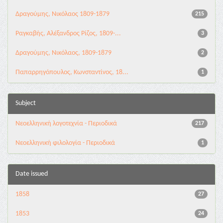
Δραγούμης, Νικόλαος 1809-1879
215
Ραγκαβής, Αλέξανδρος Ρίζος, 1809-...
3
Δραγούμης, Νικόλαος, 1809-1879
2
Παπαρρηγόπουλος, Κωνσταντίνος, 18...
1
Subject
Νεοελληνική λογοτεχνία - Περιοδικά
217
Νεοελληνική φιλολογία - Περιοδικά
1
Date issued
1858
27
1853
24