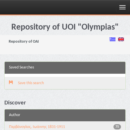
Skip
navigation
Repository of UOI "Olympias"
Repository of OAI
Saved Searches
Save this search
Discover
Author
Περβάνογλος, Ιωάννης 1831-1911
75