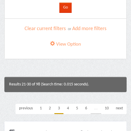
Clear current filters
Add more filters
or
View Option
Results 21-30 of 98 (Search time: 0.015 seconds).
previous
1
2
3
4
5
6
...
10
next