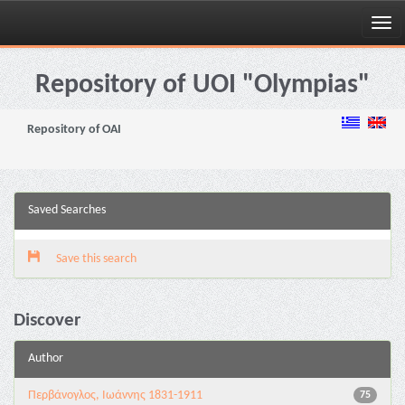
Skip
navigation
Repository of UOI "Olympias"
Repository of OAI
Saved Searches
Save this search
Discover
Author
Περβάνογλος, Ιωάννης 1831-1911
75