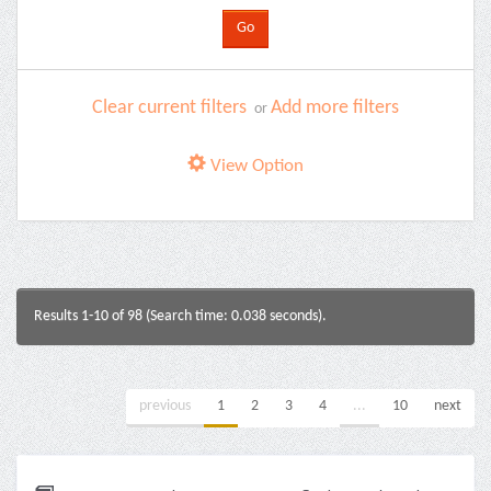
Clear current filters
Add more filters
or
View Option
Results 1-10 of 98 (Search time: 0.038 seconds).
previous
1
2
3
4
...
10
next