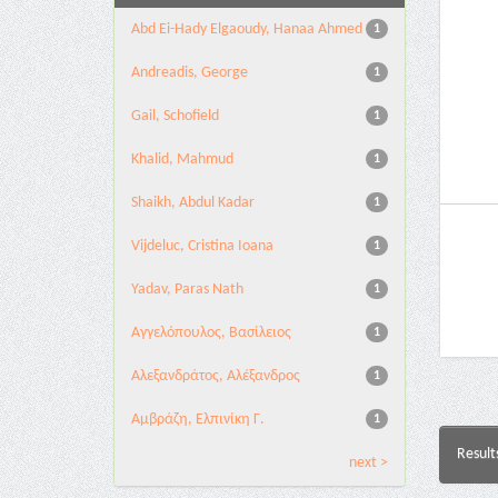
Abd Ei-Hady Elgaoudy, Hanaa Ahmed
1
Andreadis, George
1
Gail, Schofield
1
Khalid, Mahmud
1
Shaikh, Abdul Kadar
1
Vijdeluc, Cristina Ioana
1
Yadav, Paras Nath
1
Αγγελόπουλος, Βασίλειος
1
Αλεξανδράτος, Αλέξανδρος
1
Αμβράζη, Ελπινίκη Γ.
1
Result
next >