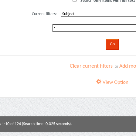
Search only items with full text 
Current filters:
Clear current filters
Add mor
or
View Option
s 1-10 of 124 (Search time: 0.025 seconds).