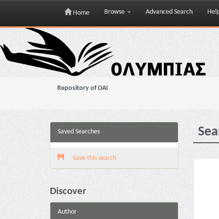
Browse
Advanced Search
Hel
Home
Skip
navigation
Repository of OAI
Sea
Saved Searches
Save this search
Discover
Author