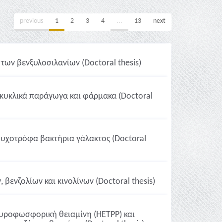
previous
1
2
3
4
...
13
next
ων βενξυλοσιλανίων (Doctoral thesis)
κυκλικά παράγωγα και φάρμακα (Doctoral
χοτρόφα βακτήρια γάλακτος (Doctoral
ενζολίων και κινολίνων (Doctoral thesis)
πυροφωσφορική θειαμίνη (ΗΕΤΡΡ) και