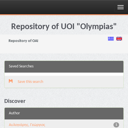
Skip
navigation
Repository of UOI "Olympias"
Repository of OAI
Saved Searches
Save this search
Discover
Author
Αυλογιάρης, Γεώργιος
1