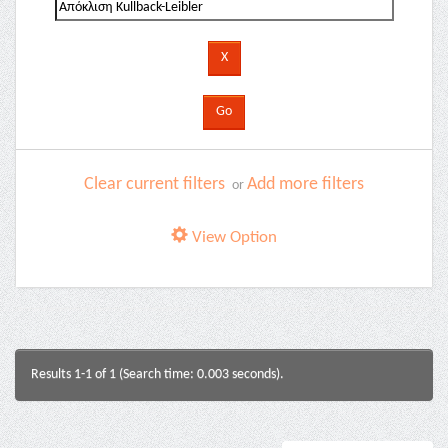
Clear current filters
Add more filters
or
View Option
Results 1-1 of 1 (Search time: 0.003 seconds).