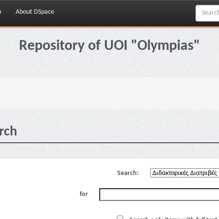
p
About DSpace
Repository of UOI "Olympias"
rch
Search:
for