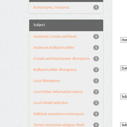
Αυλογιάρης, Γεώργιος
1
Subject
Aπόκλιση Cressie and Read
1
Aπόκλιση Kullback-Leibler
1
Cressie and Read power divergence
1
Kullback-Leibler divergence
1
Local divergence
1
Local Fisher information matrix
1
Local Model selection
1
Εκθετική οικογένεια κατανομών
1
Τοπικό στατιστικό ελέγχου Wald
1