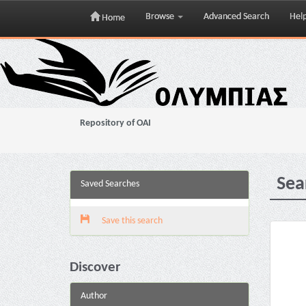
Browse
Advanced Search
Hel
Home
Skip
navigation
Repository of OAI
Sea
Saved Searches
Save this search
Discover
Author