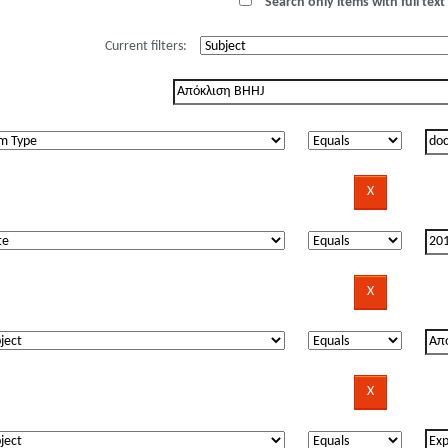
Search only items with full text 
Current filters: