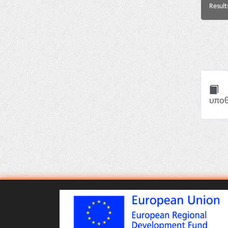
Result
υποθ