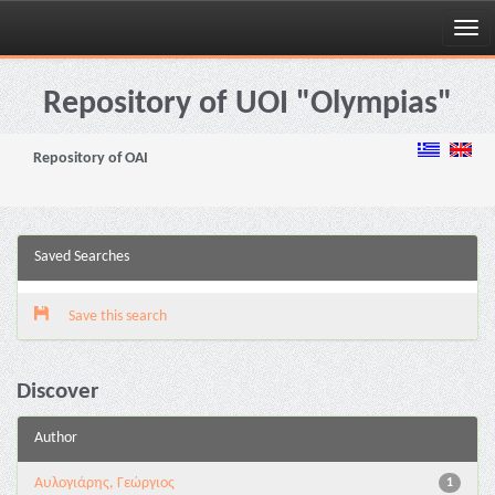
Skip
navigation
Repository of UOI "Olympias"
Repository of OAI
Saved Searches
Save this search
Discover
Author
Αυλογιάρης, Γεώργιος
1