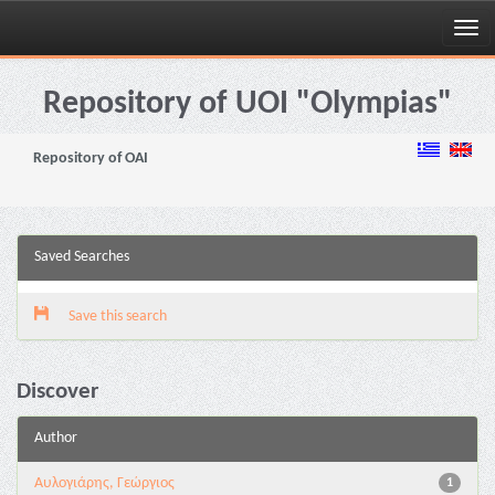
Skip
navigation
Repository of UOI "Olympias"
Repository of OAI
Saved Searches
Save this search
Discover
Author
Αυλογιάρης, Γεώργιος
1