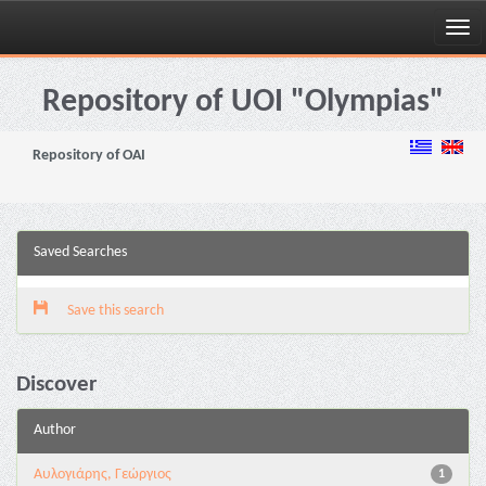
Skip
navigation
Repository of UOI "Olympias"
Repository of OAI
Saved Searches
Save this search
Discover
Author
Αυλογιάρης, Γεώργιος
1