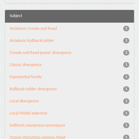
Subject
Aπόκλιση Cressie and Read
1
Aπόκλιση Kullback-Leibler
1
Cressie and Read power divergence
1
Csiszar divergence
1
Exponential family
1
Kullback-Leibler divergence
1
Local divergence
1
Local Model selection
1
Εκθετική οικογένεια κατανομών
1
Τοπικό στατιστικό ελέγχου Wald
1