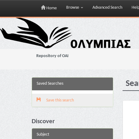
Browse
Advanced Search
Hel
Home
Skip
navigation
Repository of OAI
Sea
Saved Searches
Save this search
Discover
Subject