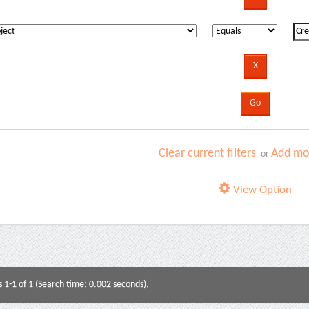
Clear current filters
Add mor
or
View Option
s 1-1 of 1 (Search time: 0.002 seconds).