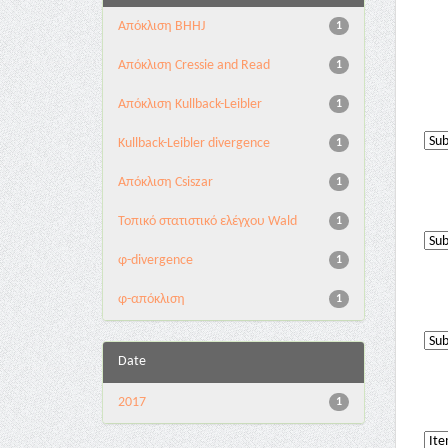
Aπόκλιση BHHJ
1
Aπόκλιση Cressie and Read
1
Aπόκλιση Kullback-Leibler
1
Kullback-Leibler divergence
1
Απόκλιση Csiszar
1
Τοπικό στατιστικό ελέγχου Wald
1
φ-divergence
1
φ-απόκλιση
1
Date
2017
1