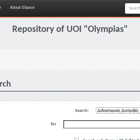
p
About DSpace
Repository of UOI "Olympias"
rch
Search:
for