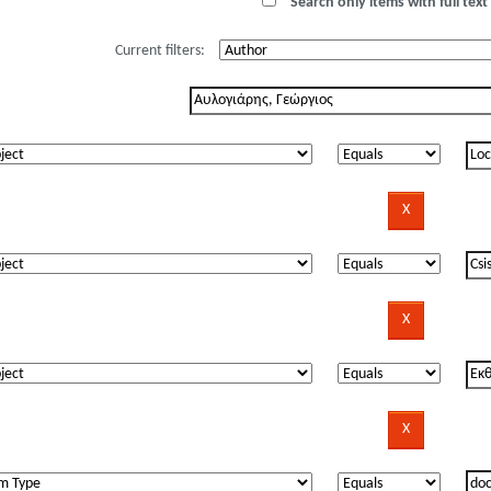
Search only items with full text 
Current filters: