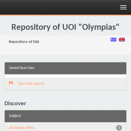
Skip
navigation
Repository of UOI "Olympias"
Repository of OAI
Saved Searches
Save this search
Discover
Subject
Aπόκλιση BHHJ
1