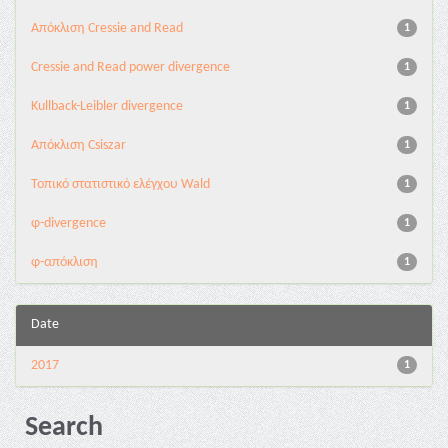
Aπόκλιση Cressie and Read
1
Cressie and Read power divergence
1
Kullback-Leibler divergence
1
Απόκλιση Csiszar
1
Τοπικό στατιστικό ελέγχου Wald
1
φ-divergence
1
φ-απόκλιση
1
Date
2017
1
Search