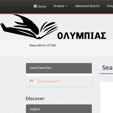
Browse
Advanced Search
Hel
Home
Skip
navigation
Repository of OAI
Sea
Saved Searches
Save this search
Discover
Subject