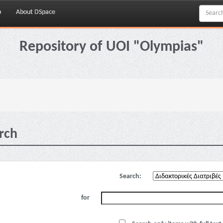
p
About DSpace
Repository of UOI "Olympias"
rch
Search:
for