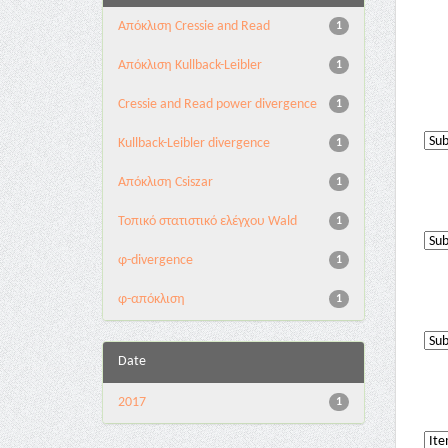
Aπόκλιση Cressie and Read
1
Aπόκλιση Kullback-Leibler
1
Cressie and Read power divergence
1
Kullback-Leibler divergence
1
Απόκλιση Csiszar
1
Τοπικό στατιστικό ελέγχου Wald
1
φ-divergence
1
φ-απόκλιση
1
Date
2017
1