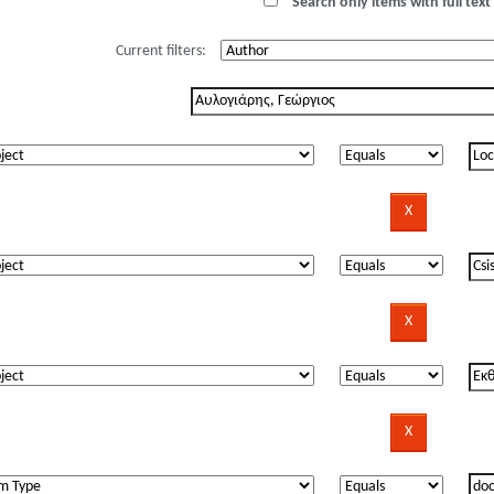
Search only items with full text 
Current filters: