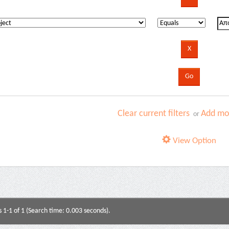
Clear current filters
Add mor
or
View Option
s 1-1 of 1 (Search time: 0.003 seconds).