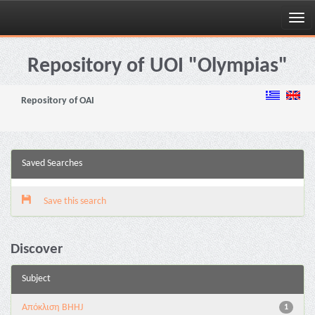
Skip
navigation
Repository of UOI "Olympias"
Repository of OAI
Saved Searches
Save this search
Discover
Subject
Aπόκλιση BHHJ
1