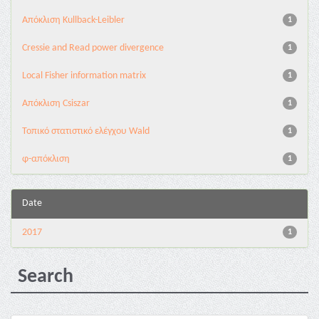
Aπόκλιση Kullback-Leibler
1
Cressie and Read power divergence
1
Local Fisher information matrix
1
Απόκλιση Csiszar
1
Τοπικό στατιστικό ελέγχου Wald
1
φ-απόκλιση
1
Date
2017
1
Search